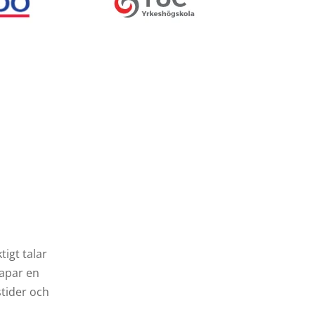
igt talar
kapar en
stider och