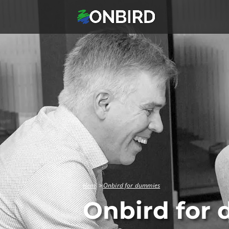
Hem
Onbird for dummies
Onbird for