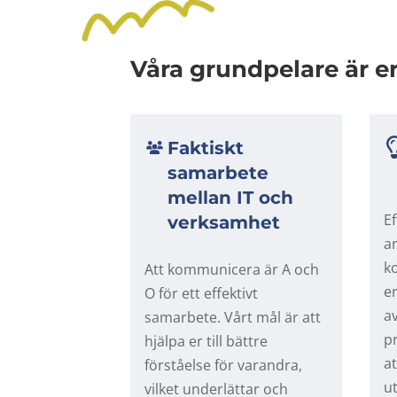
Våra grundpelare är e
Faktiskt
samarbete
mellan IT och
E
verksamhet
a
k
Att kommunicera är A och
e
O för ett effektivt
a
samarbete. Vårt mål är att
p
hjälpa er till bättre
a
förståelse för varandra,
u
vilket underlättar och