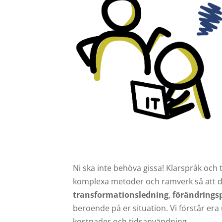
Ni ska inte behöva gissa! Klarspråk och t
komplexa metoder och ramverk så att de k
transformationsledning
,
förändrings
beroende på er situation. Vi förstår era 
kostnader och tidsanvändning.