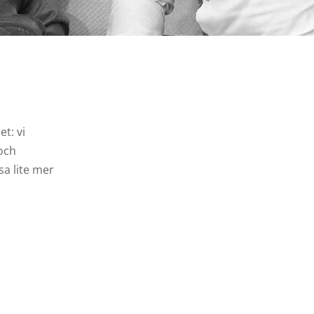
t: vi
 och
sa lite mer