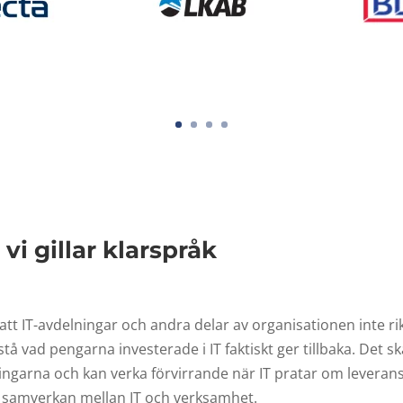
i gillar klarspråk
t IT-avdelningar och andra delar av organisationen inte rikt
tå vad pengarna investerade i IT faktiskt ger tillbaka. Det s
ingarna och kan verka förvirrande när IT pratar om leveran
och samverkan mellan IT och verksamhet.