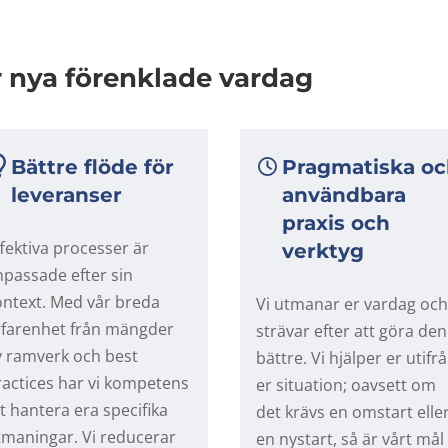
r nya förenklade vardag
Bättre flöde för
Pragmatiska oc
leveranser
användbara
praxis och
ffektiva processer är
verktyg
npassade efter sin
ontext. Med vår breda
Vi utmanar er vardag och
rfarenhet från mängder
strävar efter att göra den
v ramverk och best
bättre. Vi hjälper er utifr
ractices har vi kompetens
er situation; oavsett om
tt hantera era specifika
det krävs en omstart elle
tmaningar. Vi reducerar
en nystart, så är vårt mål