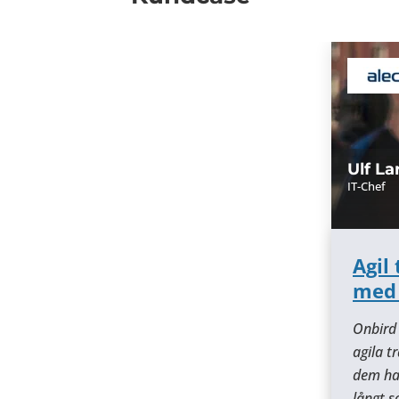
Ulf La
IT-Chef
Agil
med
Onbird 
agila t
dem ha
långt s