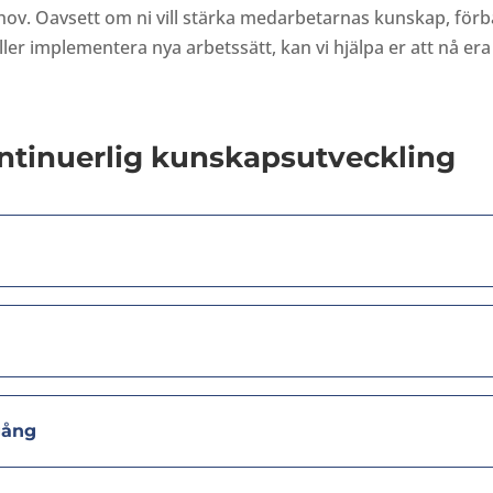
ov. Oavsett om ni vill
stärka medarbetarnas kunskap, förb
ler implementera nya arbetssätt,
kan vi hjälpa er att nå era
ontinuerlig
kunskapsutveckling
gång