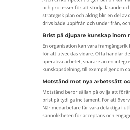
och processer för att stödja lärande och 
strategisk plan och aldrig blir en del av
drivs både uppifrån och underifrån, och
Brist på djupare kunskap inom 
En organisation kan vara framgångsri
för att utvecklas vidare. Ofta handlar 
operativa arbetet, snarare än en integre
kunskapsdelning, till exempel genom com
Motstånd mot nya arbetssätt o
Motstånd beror sällan på ovilja att förä
brist på tydliga incitament. För att öve
När medarbetare får vara delaktiga i u
sannolikheten för acceptans och enga