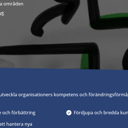
nta områden
yg
t utveckla organisationers kompetens och förändringsförmåg
e och förbättring
Fördjupa och bredda ku
att hantera nya