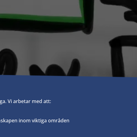
a. Vi arbetar med att:
nskapen inom viktiga områden