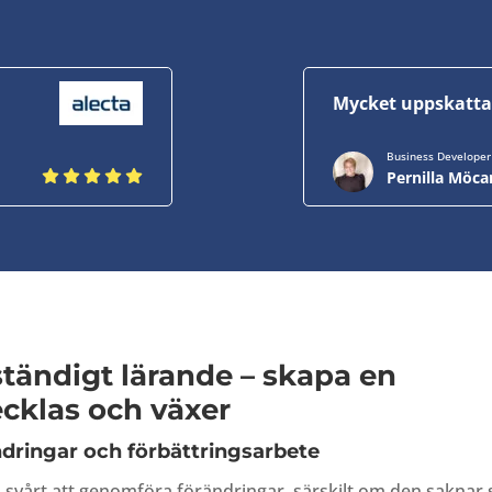
Mycket uppskatta
Business Develope
Pernilla Möca
 ständigt lärande – skapa en
cklas och växer
dringar och förbättringsarbete
svårt att genomföra förändringar, särskilt om den saknar 