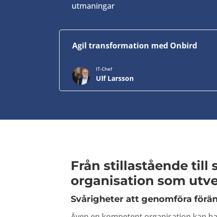
utmaningar
Agil transformation med Onbird
IT-Chef
Ulf Larsson
Från stillastående till
organisation som utve
Svårigheter att genomföra förän
Även en kompetent organisation kan ha 