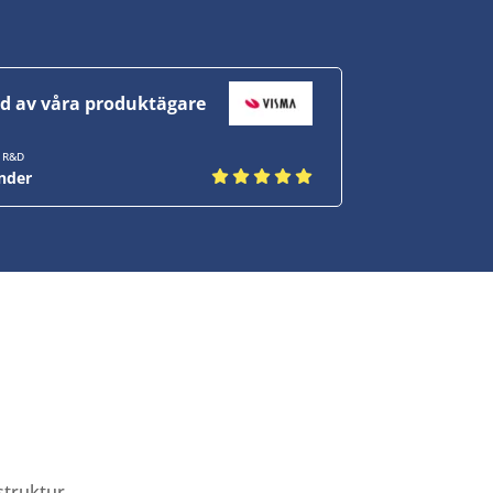
d av våra produktägare
r R&D
nder
struktur