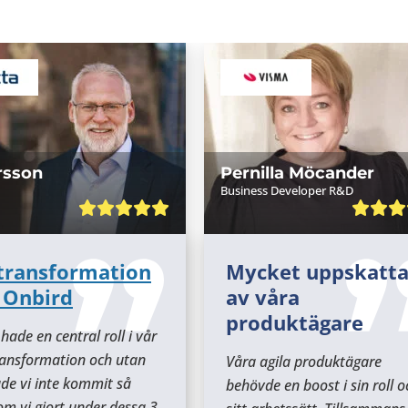
rsson
Pernilla Möcander
Business Developer R&D
 transformation
Mycket uppskatt
 Onbird
av våra
produktägare
hade en central roll i vår
ransformation och utan
Våra agila produktägare
de vi inte kommit så
behövde en boost i sin roll o
om vi gjort under dessa 3