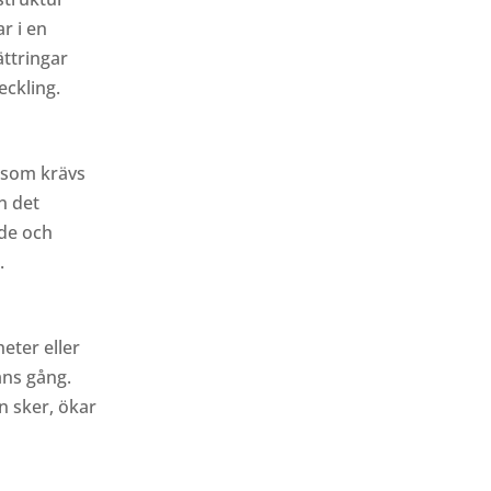
ar i en
ättringar
eckling.
 som krävs
n det
nde och
.
eter eller
ans gång.
n sker, ökar