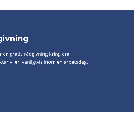
givning
ör en
gratis rådgivning kring era
tar vi er, vanligtvis inom
en arbetsdag.