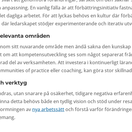
anpassning. En vanlig fälla är att förbättringsinitiativ fastn
 det dagliga arbetet. För att lyckas behövs en kultur där förb
 där ledarskapet stödjer experimenterande och iterativ utv
relevanta områden
k inom sitt nuvarande område men ändå sakna den kunskap
det om att kompetensutveckling ses som något separerat frå
rad del av verksamheten. Att investera i kontinuerligt lära
munities of practice eller coaching, kan göra stor skillnad
ch verktyg
ndras, utan snarare på osäkerhet, tidigare negativa erfarenh
rvinna detta behövs både en tydlig vision och stöd under res
tformningen av
nya arbetssätt
och förstå varför förändringe
gemang.