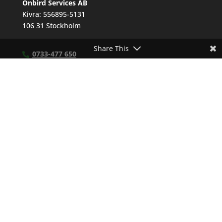
Onbird Services AB
Kivra: 556895-5131
106 31 Stockholm
Share This
0733-477 650
hello@onbird.se
Personuppgiftspolicy
Inställningar för cookies
TJÄNSTER
UTBILDNINGAR
KUNSKAPSCENTER
BLOGG OCH WEBINAR
OM OSS