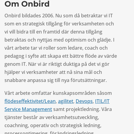
Om Onbird
Onbird bildades 2006. Nu som då betraktar vi IT
som en strategisk tillgång för verksamheten och
vi vill bidra till en framtid där denna tillgång
betraktas och nyttjas med optimism och glädje. I
vårt arbete tar vi roller som ledare, coach och
pedagog i syfte att skapa ett bättre flöde av värde
genom IT. När vi är riktigt duktiga på det vi gör
hjälper vi verksamheter att nå sina mål och
snabbare anpassa sig till nya förutsättningar.
Vårt arbete omfattar kunskapsområden såsom
flödeseffektivitet/Lean
,
agilitet
,
Devops
,
ITIL/IT
Service Management
samt projektledning. Våra
tjänster består av verksamhetsutveckling,
coachning, operativ och strategisk ledning,
processoptimering, förändringsledning,