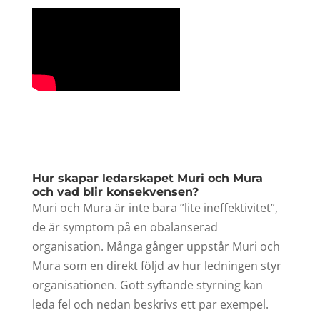
Hur skapar ledarskapet Muri och Mura
och vad blir konsekvensen?
Muri och Mura är inte bara ”lite ineffektivitet”,
de är symptom på en obalanserad
organisation. Många gånger uppstår Muri och
Mura som en direkt följd av hur ledningen styr
organisationen. Gott syftande styrning kan
leda fel och nedan beskrivs ett par exempel.