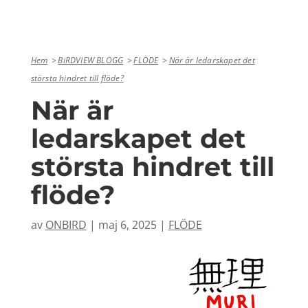
Hem
BiRDVIEW BLOGG
FLÖDE
När är ledarskapet det
största hindret till flöde?
När är
ledarskapet det
största hindret till
flöde?
av
ONBIRD
|
maj 6, 2025
|
FLÖDE