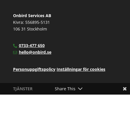
Onbird Services AB
Kivra: 556895-5131
106 31 Stockholm
0733-477 650
hello@onbird.se
Personuppgiftspolicy
Inställningar för cookies
TJÄNSTER
Share This
UTBILDNINGAR
KUNSKAPSCENTER
BLOGG OCH WEBINAR
OM OSS