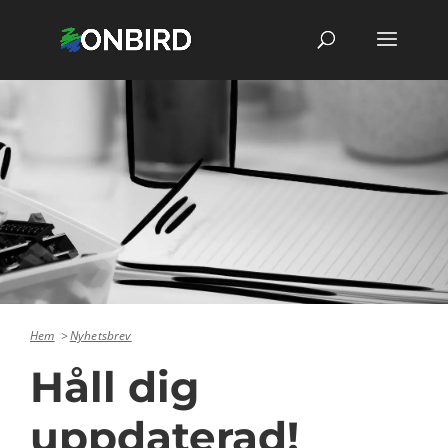
Hem
Nyhetsbrev
Håll dig
uppdaterad!