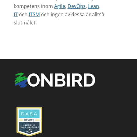
kompetens inom
Agile
,
DevOps
,
Lean
IT
och
ITSM
och ingen av dessa är alltså
slutmålet.