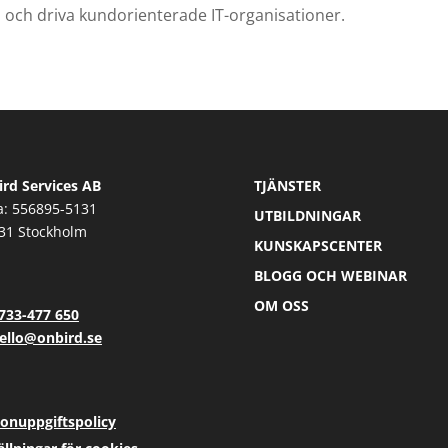
 och driva kundorienterade IT-organisationer.
rd Services AB
TJÄNSTER
a: 556895-5131
UTBILDNINGAR
31 Stockholm
KUNSKAPSCENTER
BLOGG OCH WEBINAR
OM OSS
733-477 650
ello@onbird.se
onuppgiftspolicy