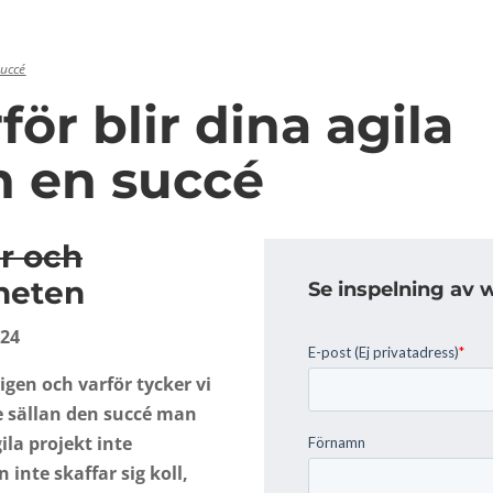
succé
ör blir dina agila
n en succé
r och
heten
Se inspelning av 
024
igen och varför tycker vi
de sällan den succé man
ila projekt inte
inte skaffar sig koll,