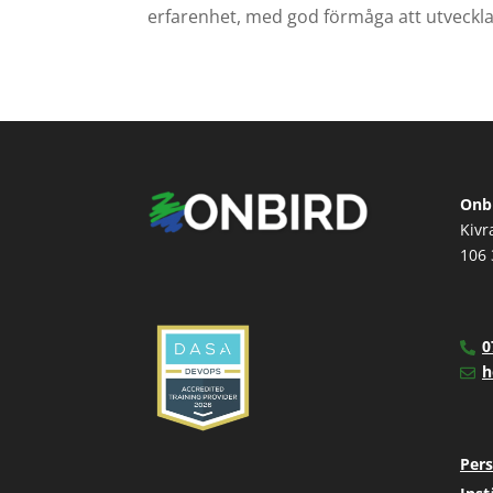
erfarenhet, med god förmåga att utveckla
Onbi
Kivr
106 
0
h
Pers