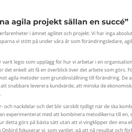
na agila projekt sällan en succé”
erfarenheter i ämnet agilitet och projekt. Vi har inga absol
oparna vi stött på under våra år som förändringsledare, agi
varit legio som upplägg för hur vi arbetar i en organisation.
det enkelt att få en överblick över det arbete som görs. För
mot agila metoder som grundinställning till förändring. De a
r att snabbare leverera kundvärde, att minska de ekonomisk
t.
r- och nackdelar och det blir särskilt tydligt när de ska ko
n experimenterat med att kombinera metodikerna till en, s.
ur detta görs på bästa sätt utan att vi vingklipper den ena e
Onbird fokuserar vi, som vanligt, på att nå resultat och för