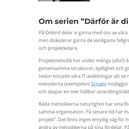
Om serien ”Därför är di
På Onbird delar vi gärna med oss av våra 
men diskuterar gärna de vanligaste fallgr
och projektledare.
Projektmetodik har under många (alla?) år 
gemensamma strukturer, tydlighet och gör 
sedan började våra IT-avdelningar att se 
metoderna (exempelvis
Scrum
) möjliggö
och skapar en mer hållbar utvecklingstak
Båda metodikerna naturligtvis har sina fö
samma organisation. På senare tid har ma
projekt”. Det finns ingen entydig väg för h
andra av metodikerna på sina fördelar. På 