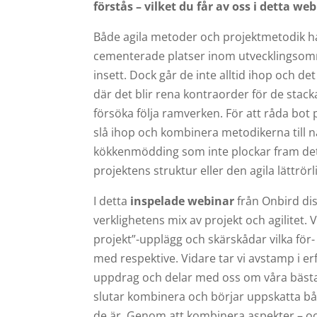
förstås – vilket du får av oss i detta web
Både agila metoder och projektmetodik ha
cementerade platser inom utvecklingsområ
insett. Dock går de inte alltid ihop och de
där det blir rena kontraorder för de stack
försöka följa ramverken. För att råda bot
slå ihop och kombinera metodikerna till 
kökkenmödding som inte plockar fram det 
projektens struktur eller den agila lättrör
I detta
inspelade webinar
från Onbird dis
verklighetens mix av projekt och agilitet. 
projekt”-upplägg och skärskådar vilka för
med respektive. Vidare tar vi avstamp i er
uppdrag och delar med oss om våra bästa 
slutar kombinera och börjar uppskatta båd
de är. Genom att kombinera aspekter – oc