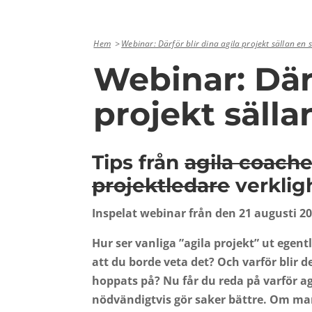
Hem
Webinar: Därför blir dina agila projekt sällan en 
Webinar: Därf
projekt sälla
Tips från
agila coache
projektledare
verklig
Inspelat webinar från den 21 augusti 2
Hur ser vanliga ”agila projekt” ut egentl
att du borde veta det? Och varför blir 
hoppats på? Nu får du reda på varför ag
nödvändigtvis gör saker bättre. Om man 