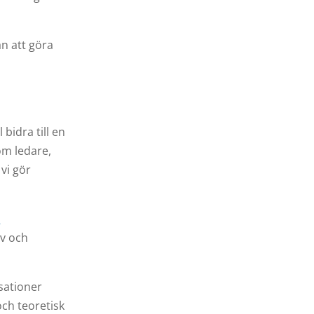
an att göra
bidra till en
om ledare,
 vi gör
e
iv och
isationer
ch teoretisk