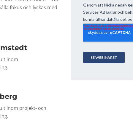
hålla fokus och lyckas med
omstedt
ult inom
ing.
lberg
lt inom projekt- och
ing.