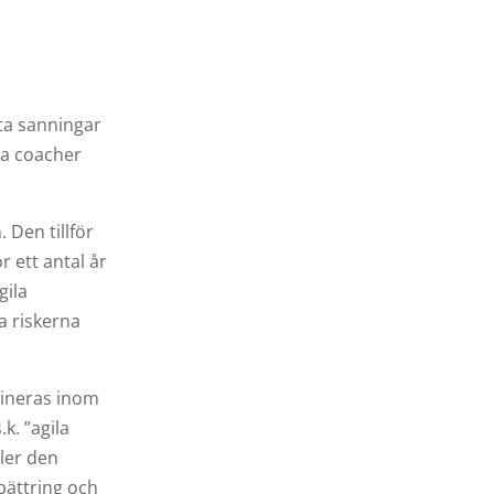
uta sanningar
la coacher
 Den tillför
 ett antal år
gila
a riskerna
mbineras inom
k. ”agila
ller den
bättring och