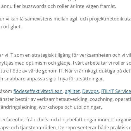
nnu fler buzzwords och roller är inte vägen framåt.
hur vi kan få samexistens mellan agil- och projektmetodik ut
r rörlighet.
vi IT som en strategisk tillgång för verksamheten och vi vill 
yttjas med optimism och glädje. I vårt arbete tar vi roller s
tre flöde av värde genom IT. När vi är riktigt duktiga på det
h snabbare anpassa sig till nya förutsättningar.
 såsom
flödeseffektivitet/Lean
,
agilitet
,
Devops
,
ITIL/IT Servic
jänster består av verksamhetsutveckling, coachning, operat
örändringsledning, workshops och utbildningar.
 erfarenhet från chefs- och linjebefattningar inom IT-organ
aps- och tjänsteområden. De representerar både praktisk o