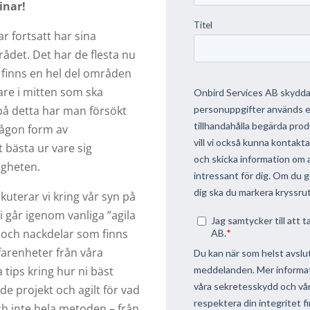
inar!
r fortsatt har sina
det. Det har de flesta nu
t finns en hel del områden
are i mitten som ska
 på detta har man försökt
någon form av
bästa ur vare sig
ligheten.
kuterar vi kring vår syn på
Vi går igenom vanliga ”agila
- och nackdelar som finns
farenheter från våra
tips kring hur ni bäst
e projekt och agilt för vad
h inte hela metoden – från