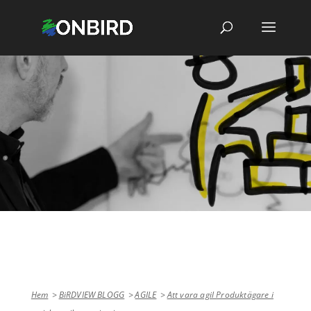
Hem
BiRDVIEW BLOGG
AGILE
Att vara agil Produktägare i