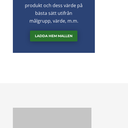
produkt och dess värde på
bästa sätt utifrån
målgrupp, värde, m.m.
LADDA HEM MALLEN