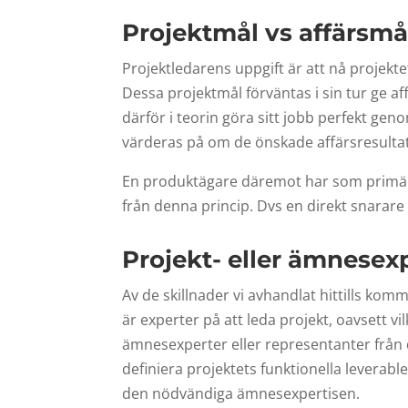
Projektmål vs affärsmå
Projektledarens uppgift är att nå projekte
Dessa projektmål förväntas i sin tur ge af
därför i teorin göra sitt jobb perfekt ge
värderas på om de önskade affärsresulta
En produktägare däremot har som primärt f
från denna princip. Dvs en direkt snarare 
Projekt- eller ämnesex
Av de skillnader vi avhandlat hittills komme
är experter på att leda projekt, oavsett vil
ämnesexperter eller representanter från d
definiera projektets funktionella leverabl
den nödvändiga ämnesexpertisen.