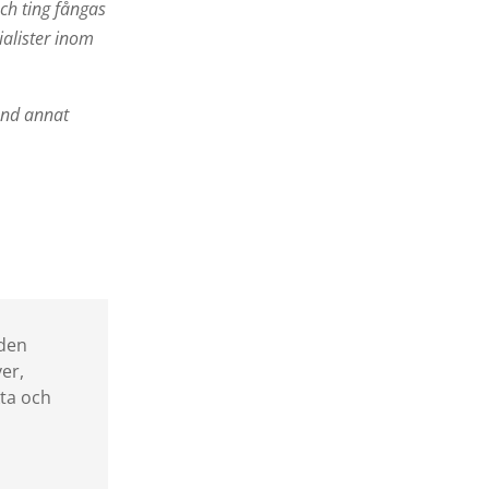
och ting fångas
ialister inom
land annat
iden
ver,
kta och