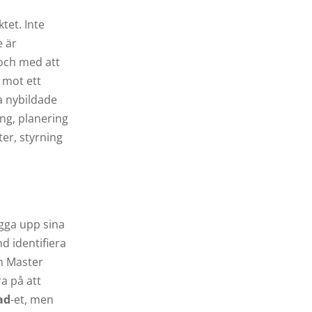
tet. Inte
e är
I och med att
 mot ett
a nybildade
ng, planering
ter, styrning
ygga upp sina
d identifiera
m Master
a på att
ad
-et, men