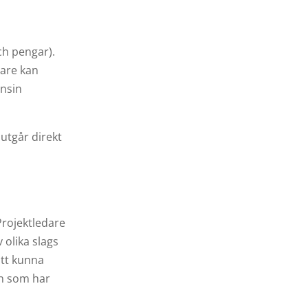
ch pengar).
dare kan
onsin
utgår direkt
 Projektledare
v olika slags
att kunna
ren som har