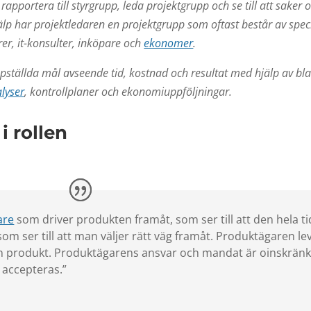
, rapportera till styrgrupp, leda projektgrupp och se till att saker 
hjälp har projektledaren en projektgrupp som oftast består av spec
er, it-konsulter, inköpare och
ekonomer
.
uppställda mål avseende tid, kostnad och resultat med hjälp av b
alyser
, kontrollplaner och ekonomiuppföljningar.
i rollen
are
som driver produkten framåt, som ser till att den hela t
om ser till att man väljer rätt väg framåt. Produktägaren le
sin produkt. Produktägarens ansvar och mandat är oinskrän
 accepteras.”