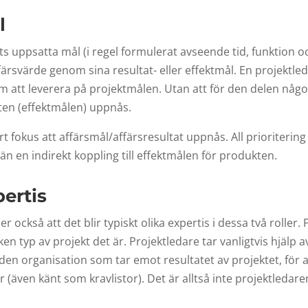
l
ts uppsatta mål (i regel formulerat avseende tid, funktion o
färsvärde genom sina resultat- eller effektmål. En projektle
nom att leverera på projektmålen. Utan att för den delen någ
ten (effektmålen) uppnås.
okus att affärsmål/affärsresultat uppnås. All prioritering 
än en indirekt koppling till effektmålen för produkten.
pertis
r också att det blir typiskt olika expertis i dessa två roller.
ken typ av projekt det är. Projektledare tar vanligtvis hjälp a
en organisation som tar emot resultatet av projektet, för 
er (även känt som kravlistor). Det är alltså inte projektleda