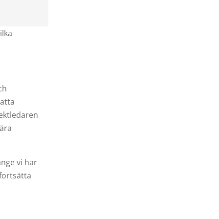
ilka
ch
satta
jektledaren
rära
änge vi har
 fortsätta