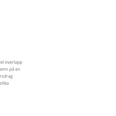
del överlapp
 namn på en
ärsdrag
olika