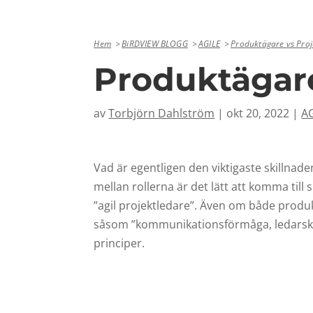
Hem
BiRDVIEW BLOGG
AGILE
Produktägare vs Proj
Produktägare
av
Torbjörn Dahlström
|
okt 20, 2022
|
A
Vad är egentligen den viktigaste skillnad
mellan rollerna är det lätt att komma till
”agil projektledare”. Även om både produk
såsom ”kommunikationsförmåga, ledarskap
principer.