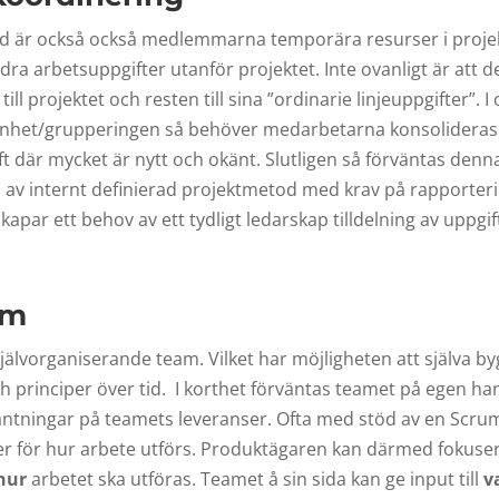
ed är också också medlemmarna temporära resurser i projek
a arbetsuppgifter utanför projektet. Inte ovanligt är att d
 till projektet och resten till sina ”ordinarie linjeuppgifter”. 
senhet/grupperingen så behöver medarbetarna konsolideras
är mycket är nytt och okänt. Slutligen så förväntas denn
 av internt definierad projektmetod med krav på rapporteri
apar ett behov av ett tydligt ledarskap tilldelning av uppgif
am
jälvorganiserande team. Vilket har möjligheten att själva b
h principer över tid. I korthet förväntas teamet på egen han
äntningar på teamets leveranser. Ofta med stöd av en Scru
er för hur arbete utförs. Produktägaren kan därmed fokuser
hur
arbetet ska utföras. Teamet å sin sida kan ge input till
v