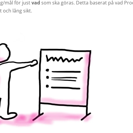
ng/mål för just
vad
som ska göras. Detta baserat på vad Pr
 och lång sikt.