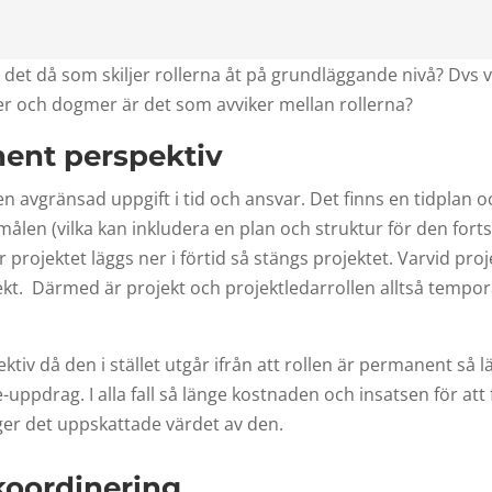
r det då som skiljer rollerna åt på grundläggande nivå? Dvs v
er och dogmer är det som avviker mellan rollerna?
nent perspektiv
n avgränsad uppgift i tid och ansvar. Det finns en tidplan o
ktmålen (vilka kan inkludera en plan och struktur för den fort
 projektet läggs ner i förtid så stängs projektet. Varvid pro
ojekt. Därmed är projekt och projektledarrollen alltså tempo
tiv då den i stället utgår ifrån att rollen är permanent så l
e-uppdrag. I alla fall så länge kostnaden och insatsen för att
ger det uppskattade värdet av den.
koordinering