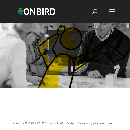
Hem
BiRDVIEW BLOGG
AGILE
Agil Produktägare – Rollen