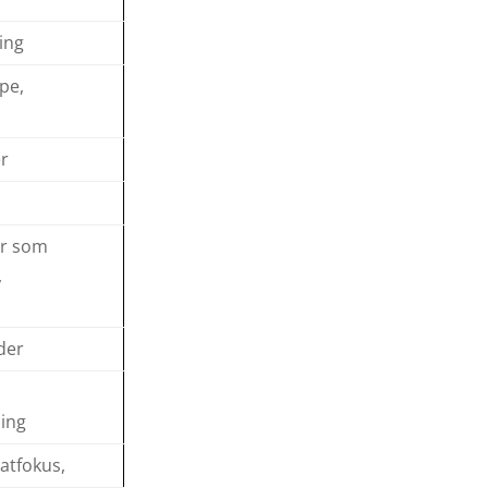
ing
pe,
er
er som
,
der
ping
atfokus,