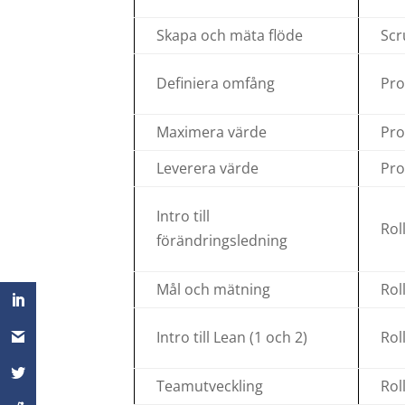
Skapa och mäta flöde
Scr
Definiera omfång
Pro
Maximera värde
Pro
Leverera värde
Pro
Intro till
Rol
förändringsledning
Mål och mätning
Rol
Intro till Lean (1 och 2)
Rol
Teamutveckling
Rol