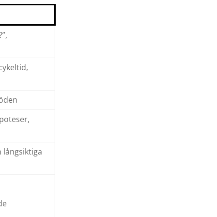
?”,
cykeltid,
löden
ypoteser,
 långsiktiga
de