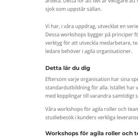
arbeta. Detta för att det är viktigare a
sjok som uppstår sällan.
Vi har, i våra uppdrag, utvecklat en ser
Dessa workshops bygger på principer för
verktyg för att utveckla medarbetare, 
ledare behöver i agila organisationer.
Detta lär du dig
Eftersom varje organisation har sina spe
standardutbildning för alla. Istället h
med kopplingar till varandra samtidigt 
Våra workshops för agila roller och tea
studiebesök i kunders verkliga leveranse
Workshops för agila roller och 