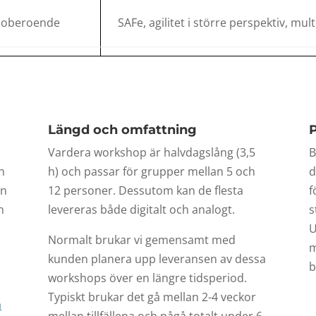
loberoende
SAFe, agilitet i större perspektiv, mul
Längd och omfattning
P
Vardera workshop är halvdagslång (3,5
B
h
h) och passar för grupper mellan 5 och
d
an
12 personer. Dessutom kan de flesta
f
n
levereras både digitalt och analogt.
s
U
Normalt brukar vi gemensamt med
m
kunden planera upp leveransen av dessa
b
workshops över en längre tidsperiod.
Typiskt brukar det gå mellan 2-4 veckor
a
mellan tillfällena och pågå totalt under 6-