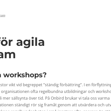
team
ör agila
eam
la workshops?
 stor vikt vid begreppet ”ständig förbättring”. I en förflyttni
för organisationen ofta regelbundna utbildningar och works
i mer sällsynta över tid. På Onbird brukar vi tala oss varma 
isationen ständigt rör sig framåt genom att utvärdera och utv