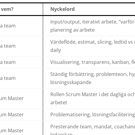
 vem?
Nyckelord
Input/output, iterativt arbete, ”varför
la team
planering av arbete
Värdeflöde, estimat, slicing, ledtid vs 
la team
daily
la team
Visualisering, transparens, kanban, f
Ständig förbättring, problemteori, h
la team
lösningsskapande
Rollen Scrum Master i det dagliga och
um Master
arbetet
um Master
Problematisering, lösningsfacilitering
Presterande team, mandat, coachan
um Master
ledarskap