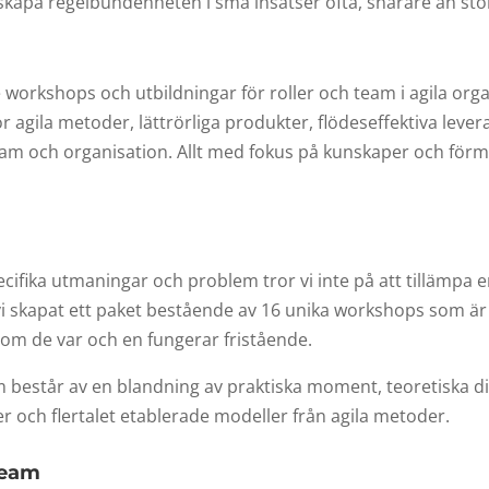
tt skapa regelbundenheten i små insatser ofta, snarare än stö
ie workshops och utbildningar för roller och team i agila org
 agila metoder, lättrörliga produkter, flödeseffektiva leve
team och organisation. Allt med fokus på kunskaper och fö
cifika utmaningar och problem tror vi inte på att tillämpa 
ar vi skapat ett paket bestående av 16 unika workshops som 
som de var och en fungerar fristående.
m består av en blandning av praktiska moment, teoretiska d
r och flertalet etablerade modeller från agila metoder.
team