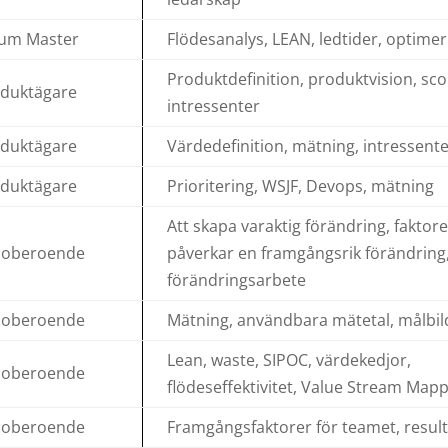
um Master
Flödesanalys, LEAN, ledtider, optimer
Produktdefinition, produktvision, sco
duktägare
intressenter
duktägare
Värdedefinition, mätning, intressent
duktägare
Prioritering, WSJF, Devops, mätning
Att skapa varaktig förändring, faktor
loberoende
påverkar en framgångsrik förändring
förändringsarbete
loberoende
Mätning, användbara mätetal, målbil
Lean, waste, SIPOC, värdekedjor,
loberoende
flödeseffektivitet, Value Stream Map
loberoende
Framgångsfaktorer för teamet, result