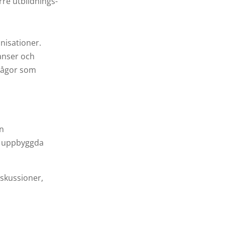
rre utbildnings-
anisationer.
ranser och
rmågor som
en
är uppbyggda
iskussioner,