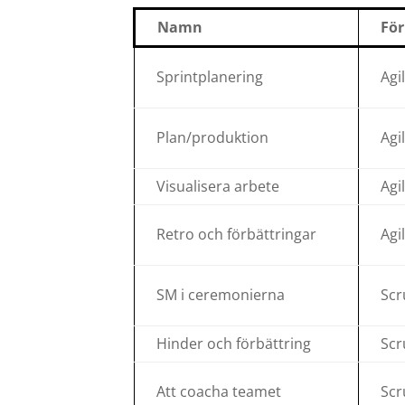
Namn
För
Sprintplanering
Agi
Plan/produktion
Agi
Visualisera arbete
Agi
Retro och förbättringar
Agi
SM i ceremonierna
Scr
Hinder och förbättring
Scr
Att coacha teamet
Scr