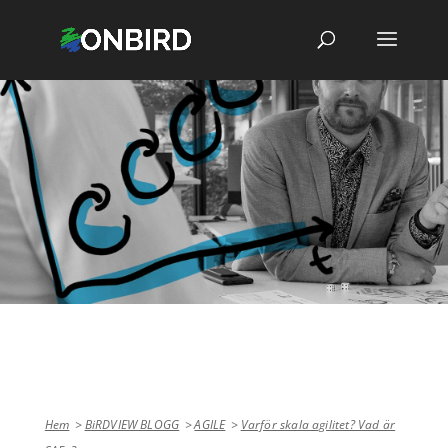
Hem
BiRDVIEW BLOGG
AGILE
Varför skala agilitet? Vad är