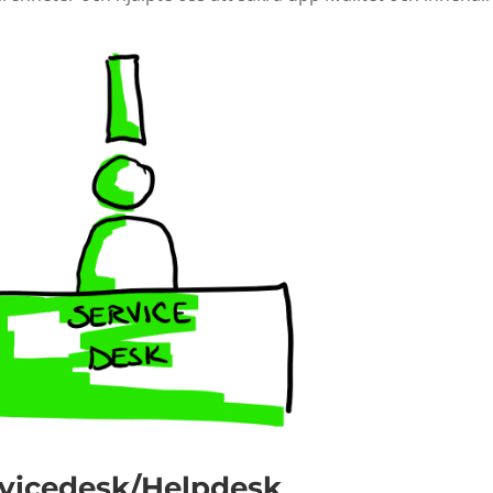
rvicedesk/Helpdesk