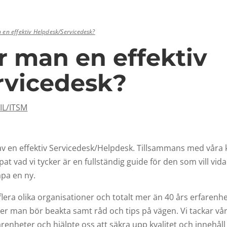
 en effektiv Helpdesk/Servicedesk?
r man en effektiv
rvicedesk?
TIL/ITSM
av en effektiv Servicedesk/Helpdesk. Tillsammans med våra 
t vad vi tycker är en fullständig guide för den som vill vid
apa en ny.
era olika organisationer och totalt mer än 40 års erfarenhet
kter man bör beakta samt råd och tips på vägen. Vi tackar vå
renheter och hjälpte oss att säkra upp kvalitet och innehåll 