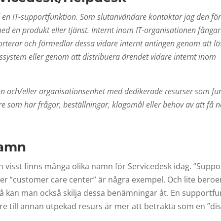
 en IT-supportfunktion. Som slutanvändare kontaktar jag den för
med en produkt eller tjänst. Internt inom IT-organisationen fångar
terar och förmedlar dessa vidare internt antingen genom att lö
system eller genom att distribuera ärendet vidare internt inom
on och/eller organisationsenhet med dedikerade resurser som f
e som har frågor, beställningar, klagomål eller behov av att få 
namn
 visst finns många olika namn för Servicedesk idag. ”Suppor
eller ”customer care center” är några exempel. Och lite bero
 kan man också skilja dessa benämningar åt. En supportf
e till annan utpekad resurs är mer att betrakta som en ”di