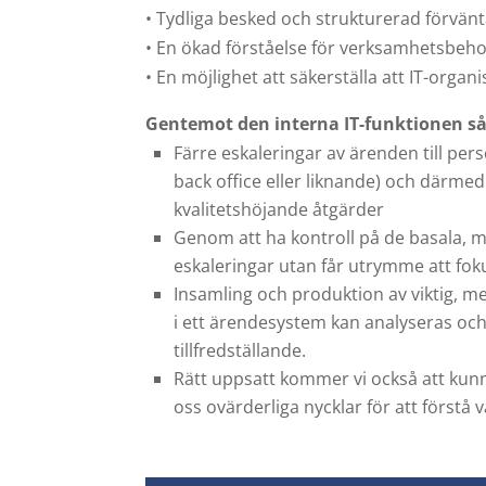
• Tydliga besked och strukturerad förvän
• En ökad förståelse för verksamhetsbehov
• En möjlighet att säkerställa att IT-orga
Gentemot den interna IT-funktionen så
Färre eskaleringar av ärenden till perso
back office eller liknande) och därm
kvalitetshöjande åtgärder
Genom att ha kontroll på de basala, m
eskaleringar utan får utrymme att foku
Insamling och produktion av viktig, m
i ett ärendesystem kan analyseras och
tillfredställande.
Rätt uppsatt kommer vi också att kunn
oss ovärderliga nycklar för att förstå 