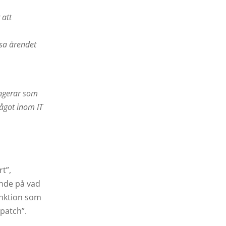
 att
sa ärendet
ungerar som
något inom IT
t”,
ende på vad
unktion som
spatch”.