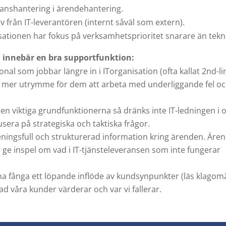
tanshantering i ärendehantering.
 från IT-leverantören (internt såväl som extern).
nisationen har fokus på verksamhetsprioritet snarare än tekni
 innebär en bra supportfunktion:
nal som jobbar längre in i ITorganisation (ofta kallat 2nd-lin
ed mer utrymme för dem att arbeta med underliggande fel o
en viktiga grundfunktionerna så dränks inte IT-ledningen i 
sera på strategiska och taktiska frågor.
eningsfull och strukturerad information kring ärenden. Äre
 ge inspel om vad i IT-tjänsteleveransen som inte fungerar
a fånga ett löpande inflöde av kundsynpunkter (läs klagom
vad våra kunder värderar och var vi fallerar.