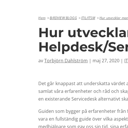
Hem
BiRDVIEW BLOGG
ITIL/ITSM
Hur utvecklar man
Hur utveckla
Helpdesk/Se
av
Torbjörn Dahlström
|
maj 27, 2020
|
I
Det går knappast att underskatta värdet 
samlat våra erfarenheter och råd och skapa
en existerande Servicedesk alternativt sk
Guiden som bygger på erfarenheter från fl
vara en fullständig guide över vilka aspe
medhjälpare som gav oss sin tid, sina erfa