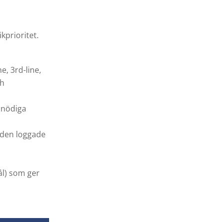
kprioritet.
e, 3rd-line,
ch
onödiga
nden loggade
ål) som ger