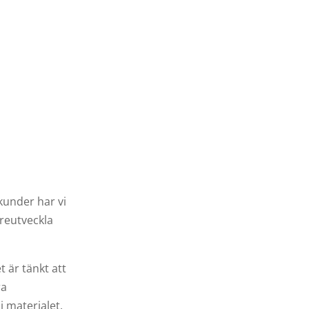
kunder har vi
areutveckla
 är tänkt att
ra
i materialet.