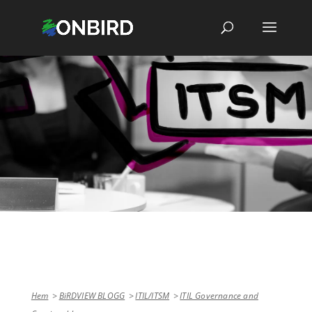
Hem
BiRDVIEW BLOGG
ITIL/ITSM
ITIL Governance and