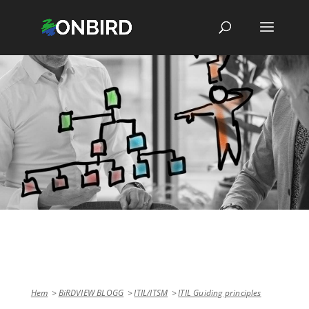
Hem
BiRDVIEW BLOGG
ITIL/ITSM
ITIL Guiding principles